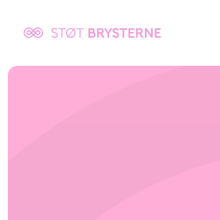
Tilbage
til:
Støt
brysterne