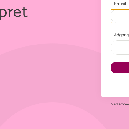
E-mail
opret
Adgang
Medlemmer 