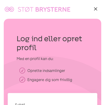
Tilbage
til:
Støt
brysterne
Log ind eller opret
profil
Med en profil kan du:
Oprette indsamlinger
Engagere dig som frivillig
E-mail