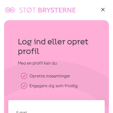
Tilbage
til:
Støt
brysterne
Log ind eller opret
profil
Med en profil kan du:
Oprette indsamlinger
Engagere dig som frivillig
E-mail