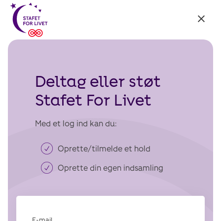
Tilbage
til:
Stafet
For
Livet
Deltag eller støt
Stafet For Livet
Med et log ind kan du:
Oprette/tilmelde et hold
Oprette din egen indsamling
E-mail