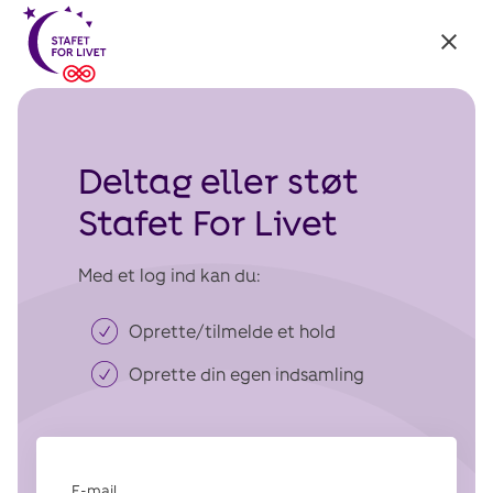
Tilbage
til:
Stafet
For
Livet
Deltag eller støt
Stafet For Livet
Med et log ind kan du:
Oprette/tilmelde et hold
Oprette din egen indsamling
E-mail