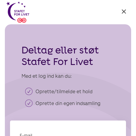
Tilbage
til:
Stafet
For
Livet
Deltag eller støt
Stafet For Livet
Med et log ind kan du:
Oprette/tilmelde et hold
Oprette din egen indsamling
E-mail