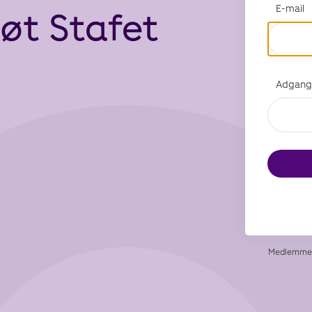
E-mail
tøt Stafet
Adgang
Medlemmer 