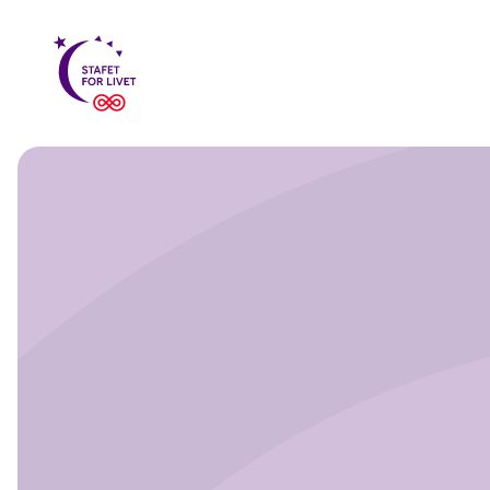
Tilbage
til:
Stafet
For
Livet