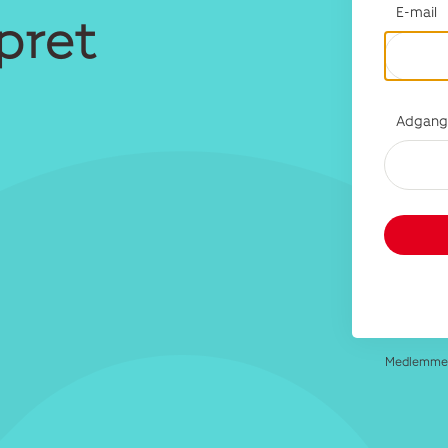
E-mail
opret
Adgang
Medlemmer 