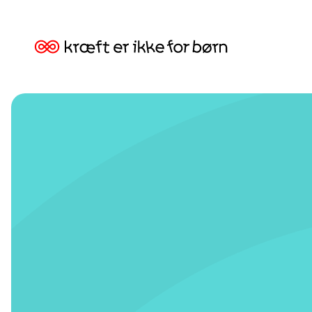
Tilbage
til:
Kræft
er
ikke
for
børn