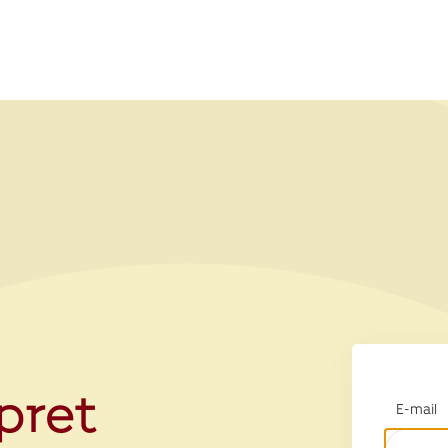
opret
E-mail