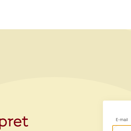
opret
E-mail