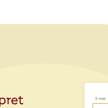
opret
E-mail