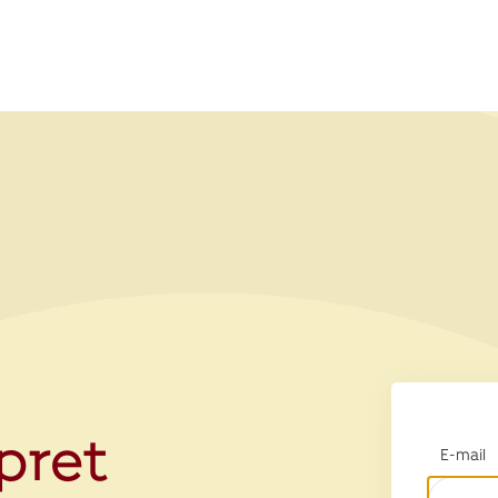
opret
E-mail