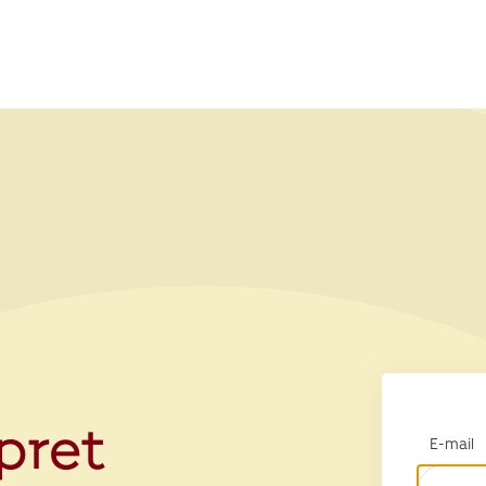
opret
E-mail