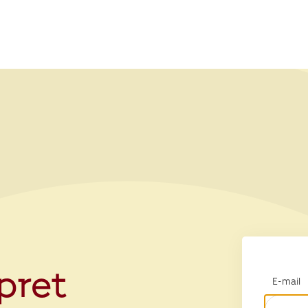
opret
E-mail