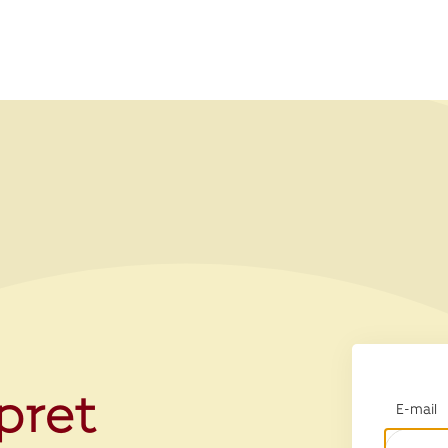
opret
E-mail