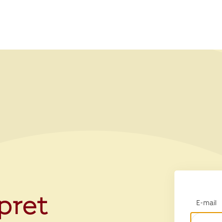
opret
E-mail