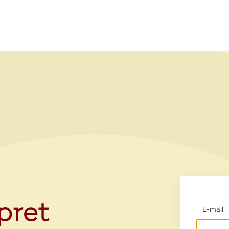
opret
E-mail