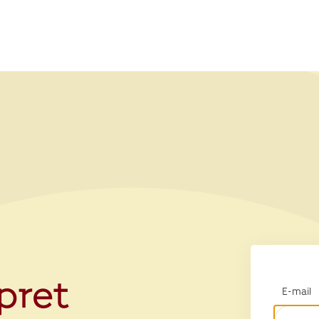
opret
E-mail