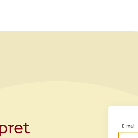
opret
E-mail