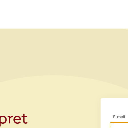
opret
E-mail