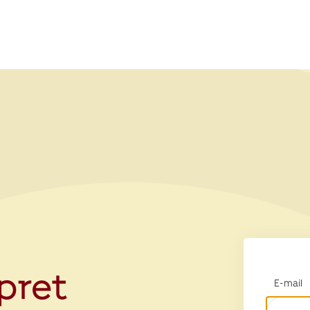
opret
E-mail